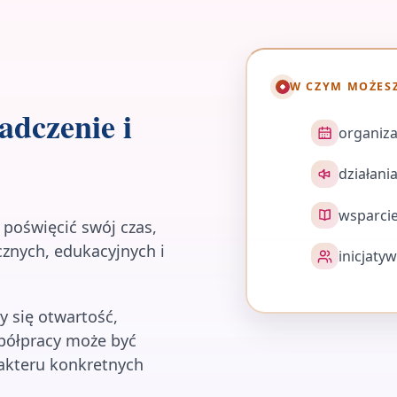
W CZYM MOŻES
dczenie i
organiza
działani
wsparcie
poświęcić swój czas,
cznych, edukacyjnych i
inicjaty
y się otwartość,
spółpracy może być
akteru konkretnych