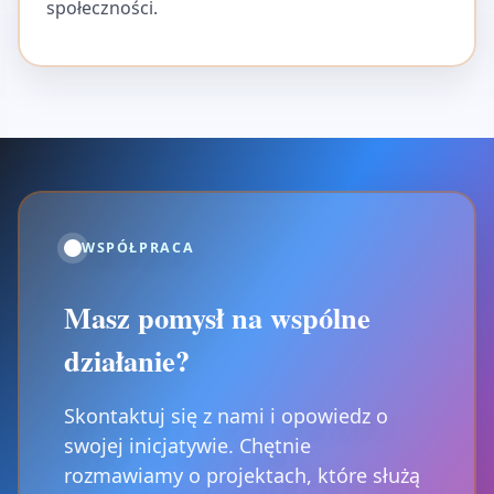
społeczności.
WSPÓŁPRACA
Masz pomysł na wspólne
działanie?
Skontaktuj się z nami i opowiedz o
swojej inicjatywie. Chętnie
rozmawiamy o projektach, które służą