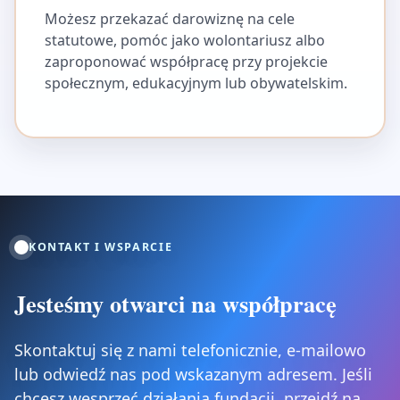
Możesz przekazać darowiznę na cele
statutowe, pomóc jako wolontariusz albo
zaproponować współpracę przy projekcie
społecznym, edukacyjnym lub obywatelskim.
KONTAKT I WSPARCIE
Jesteśmy otwarci na współpracę
Skontaktuj się z nami telefonicznie, e-mailowo
lub odwiedź nas pod wskazanym adresem. Jeśli
chcesz wesprzeć działania fundacji, przejdź na